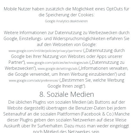
Mobile Nutzer haben zusätzlich die Möglichkeit eines OptOuts für
die Speicherung der Cookies:
Google Analytics deaktivieren
Weitere Informationen zur Datennutzung zu Werbezwecken durch
Google, Einstellungs- und Widerspruchsmöglichkeiten erfahren Sie
auf den Webseiten von Google:
(„Datennutzung durch
www.google.com/intl/de/policies/privacy/partners/
Google bei Ihrer Nutzung von Websites oder Apps unserer
Partner“),
(„Datennutzung zu
www.google.com/policies/technologies/ads
Werbezwecken“),
(„Informationen verwalten,
www.google.de/settings/ads
die Google verwendet, um Ihnen Werbung einzublenden“) und
(„Bestimmen Sie, welche Werbung
www.google.com/ads/preferences/
Google Ihnen zeigt“).
8. Soziale Medien
Die üblichen PlugIns von sozialen Medien (als Buttons auf der
Website dargestellt) übertragen die Benutzer-Daten bei jedem
Seitenaufruf an die sozialen Plattformen (Facebook & Co.) Manche
dieser PlugIns geben den sozialen Netzwerken auf diese Weise
Auskunft über Ihr Surfverhalten. Dazu muss man weder eingeloggt
noch Mitglied des Netzwerkes sein.