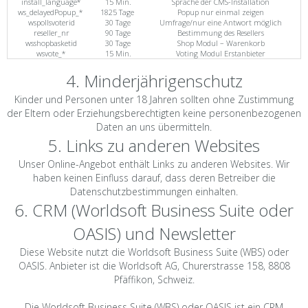
install_language*
15 Min.
Sprache der CMS-Installation
ws_delayedPopup_*
1825 Tage
Popup nur einmal zeigen
wspollsvoterid
30 Tage
Umfrage/nur eine Antwort möglich
reseller_nr
90 Tage
Bestimmung des Resellers
wsshopbasketid
30 Tage
Shop Modul – Warenkorb
wsvote_*
15 Min.
Voting Modul Erstanbieter
4. Minderjährigenschutz
Kinder und Personen unter 18 Jahren sollten ohne Zustimmung
der Eltern oder Erziehungsberechtigten keine personenbezogenen
Daten an uns übermitteln.
5. Links zu anderen Websites
Unser Online-Angebot enthält Links zu anderen Websites. Wir
haben keinen Einfluss darauf, dass deren Betreiber die
Datenschutzbestimmungen einhalten.
6. CRM (Worldsoft Business Suite oder
OASIS) und Newsletter
Diese Website nutzt die Worldsoft Business Suite (WBS) oder
OASIS. Anbieter ist die Worldsoft AG, Churerstrasse 158, 8808
Pfäffikon, Schweiz.
Die Worldsoft Business Suite (WBS) oder OASIS ist ein CRM